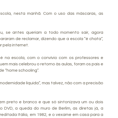
scola, nesta manhã. Com o uso das máscaras, as 
 se antes queriam a todo momento sair, agora 
araram de reclamar, dizendo que a escola “é chata”, 
 pela internet.
é na escola, com o convívio com os professores e 
uem mais celebrou o retorno às aulas, foram os pais e 
de “home schooling”.
odernidade líquida”, mas talvez, não com a precisão 
V em preto e branco e que só sintonizava um ou dois 
o DVD, a queda do muro de Berlim, as diretas já, a 
reditada Itália, em 1982, e o vexame em casa para a 