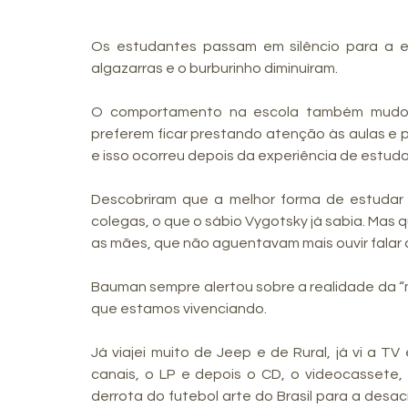
Os estudantes passam em silêncio para a e
algazarras e o burburinho diminuíram. 
O comportamento na escola também mudou,
preferem ficar prestando atenção às aulas e p
e isso ocorreu depois da experiência de estudar
Descobriram que a melhor forma de estudar 
colegas, o que o sábio Vygotsky já sabia. Mas q
as mães, que não aguentavam mais ouvir falar 
Bauman sempre alertou sobre a realidade da “m
que estamos vivenciando. 
Já viajei muito de Jeep e de Rural, já vi a T
canais, o LP e depois o CD, o videocassete, 
derrota do futebol arte do Brasil para a desac