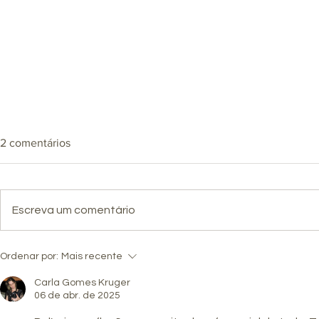
A BATALHA
2 comentários
Uma das melh
A FEIRA
brilhantes se
de todos os 
Escreva um comentário
entrou em ca
desatenta, c
já tinha venc
Ordenar por:
Mais recente
acreditava 
Carla Gomes Kruger
06 de abr. de 2025