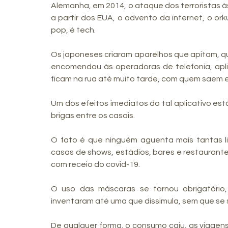
Alemanha, em 2014, o ataque dos terroristas à
a partir dos EUA, o advento da internet, o ork
pop, é tech.
Os japoneses criaram aparelhos que apitam, q
encomendou às operadoras de telefonia, apli
ficam na rua até muito tarde, com quem saem
Um dos efeitos imediatos do tal aplicativo es
brigas entre os casais.
O fato é que ninguém aguenta mais tantas liv
casas de shows, estádios, bares e restaurantes,
com receio do covid-19. 
O uso das máscaras se tornou obrigatório
inventaram até uma que dissimula, sem que se 
De qualquer forma, o consumo caiu, as viagens 